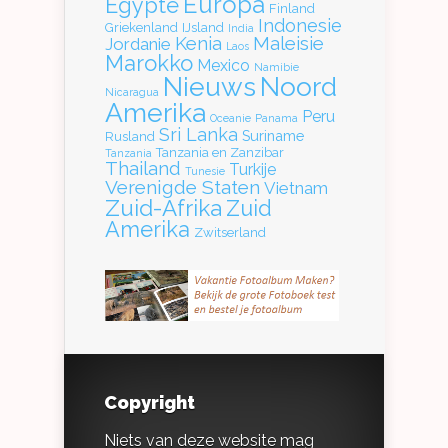
Europa
Egypte
Finland
Indonesie
Griekenland
IJsland
India
Kenia
Maleisie
Jordanie
Laos
Marokko
Mexico
Namibie
Nieuws
Noord
Nicaragua
Amerika
Peru
Oceanie
Panama
Sri Lanka
Suriname
Rusland
Tanzania en Zanzibar
Tanzania
Thailand
Turkije
Tunesie
Verenigde Staten
Vietnam
Zuid-Afrika
Zuid
Amerika
Zwitserland
Copyright
Niets van deze website mag