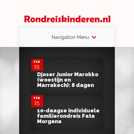
Navigation Menu
0
FEB
15
Djoser Junior Marokko
0
(woestijn en
Marrakech): 8 dagen
FEB
15
10-daagse individuele
familierondreis Fata
Morgana