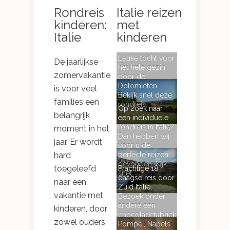
Rondreis
Italie reizen
kinderen:
met
Italie
kinderen
Leuke tocht voor
De jaarlijkse
het hele gezin
zomervakantie
door de
Dolomieten.
is voor veel
Bekijk snel deze
families een
rondreis.
Op zoek naar
belangrijk
een individuele
rondreis in Italie?
moment in het
Dan hebben wij
jaar. Er wordt
voor u de
hard
perfecte reizen
gevonden. Kijk
toegeleefd
Prachtige 18
snel
daagse reis door
naar een
Zuid Italie.
vakantie met
Bezoek onder
andere een
kinderen, door
chocoladefabriek,
zowel ouders
Pompei, Napels