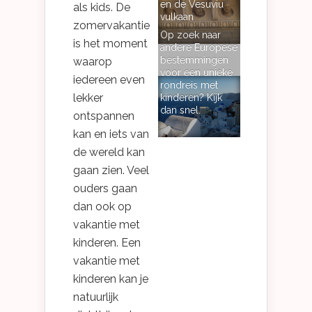
en de Vesuviu
als kids. De
vulkaan
zomervakantie
Op zoek naar
is het moment
andere Europese
bestemmingen
waarop
voor een unieke
iedereen even
rondreis met
lekker
kinderen? Kijk
dan snel.
ontspannen
kan en iets van
de wereld kan
gaan zien. Veel
ouders gaan
dan ook op
vakantie met
kinderen. Een
vakantie met
kinderen kan je
natuurlijk