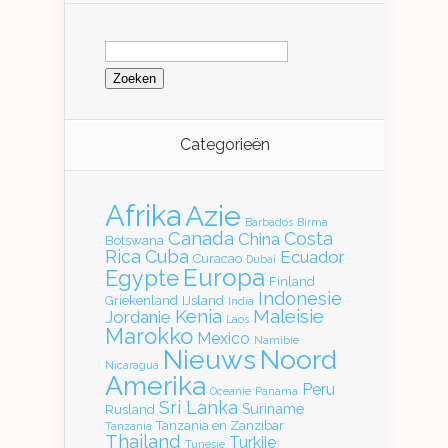
Zoeken
naar:
Categorieën
Afrika
Azie
Barbados
Birma
Canada
Costa
China
Botswana
Rica
Cuba
Ecuador
Curacao
Dubai
Europa
Egypte
Finland
Indonesie
Griekenland
IJsland
India
Kenia
Maleisie
Jordanie
Laos
Marokko
Mexico
Namibie
Nieuws
Noord
Nicaragua
Amerika
Peru
Oceanie
Panama
Sri Lanka
Suriname
Rusland
Tanzania en Zanzibar
Tanzania
Thailand
Turkije
Tunesie