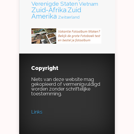
Verenigde Staten
Vietnam
Zuid-Afrika
Zuid
Amerika
Zwitserland
Copyright
Niets van deze website mag
gekopieerd of vermenigvuldigd
worden zonder schriftelijke
toestemming.
Links