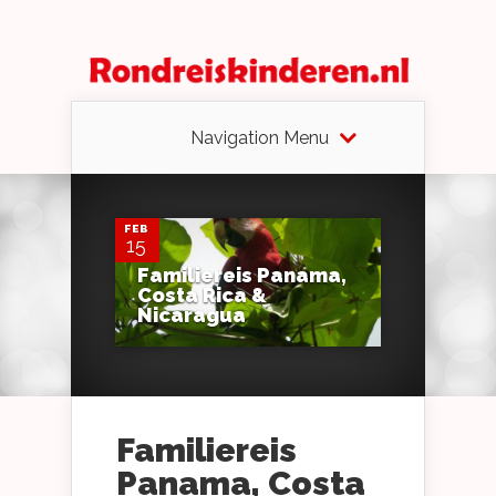
Navigation Menu
0
FEB
15
Familiereis Panama,
Costa Rica &
Nicaragua
Familiereis
Panama, Costa