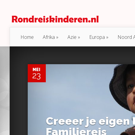
Home
Afrika
Azie
Europa
Noord 
0
MEI
23
Creeer je eigen
Familiereis