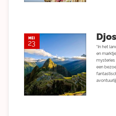
Djos
MEI
23
“In het la
en marktje
mysteries 
een bezoek
fantastisc
avontuurlij