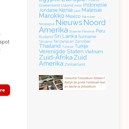
Indonesie
Griekenland
IJsland
India
Kenia
Maleisie
Jordanie
Laos
Marokko
Mexico
Namibie
Nieuws
Noord
Nicaragua
Amerika
Peru
Oceanie
Panama
e
Sri Lanka
Suriname
Rusland
 spot
Tanzania en Zanzibar
Tanzania
Thailand
Turkije
Tunesie
e
Verenigde Staten
Vietnam
Zuid-Afrika
Zuid
Amerika
Zwitserland
re