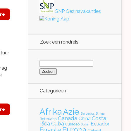
SNP Gezinsvakanties
re
Koning Aap
Zoek een rondreis
atuur
Zoeken
naar:
 mag
en
Categorieën
Afrika
Azie
re
Barbados
Birma
Canada
Costa
China
Botswana
Rica
Cuba
Ecuador
Curacao
Dubai
Europa
Egypte
Finland