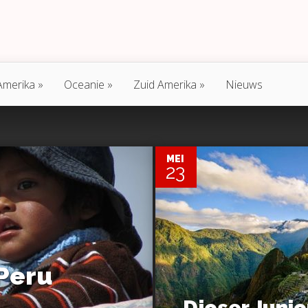
Amerika
Oceanie
Zuid Amerika
Nieuws
0
MEI
23
 Peru
Djoser Junio