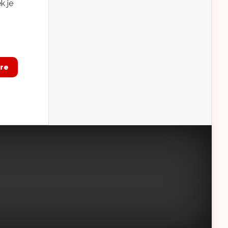
k je
re