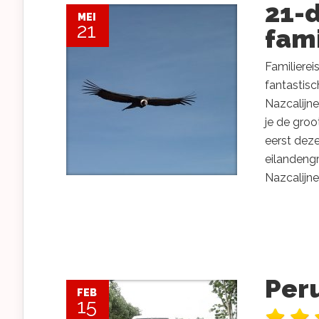
21-
MEI
21
fami
Familiere
fantastisc
Nazcalijne
je de groo
eerst deze
eilandeng
Nazcalijne
Per
FEB
15