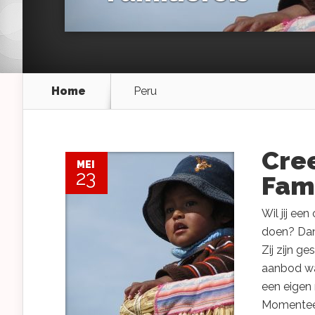
Home
Peru
Cree
MEI
23
Fami
Wil jij ee
doen? Dan 
Zij zijn g
aanbod wa
een eigen 
Momenteel 