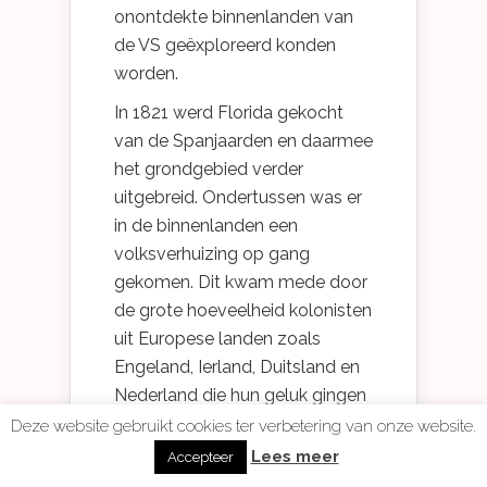
onontdekte binnenlanden van
de VS geëxploreerd konden
worden.
In 1821 werd Florida gekocht
van de Spanjaarden en daarmee
het grondgebied verder
uitgebreid. Ondertussen was er
in de binnenlanden een
volksverhuizing op gang
gekomen. Dit kwam mede door
de grote hoeveelheid kolonisten
uit Europese landen zoals
Engeland, Ierland, Duitsland en
Nederland die hun geluk gingen
zoeken. De staat Texas vocht
Deze website gebruikt cookies ter verbetering van onze website.
zich in de jaren 30 vrij van de
Lees meer
Accepteer
Mexicanen en werd on 1845 op