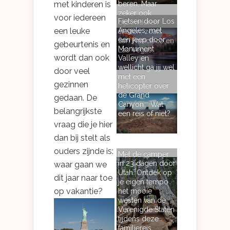
met kinderen is
beren. Maar
zeker ook
voor iedereen
Fietsen door Los
bijzonderen
Angeles, met
een leuke
steden, zoals
een jeep door
San Francisco en
gebeurtenis en
Monument
Las Vegas.
wordt dan ook
Valley en
wellicht ga jij wel
door veel
met een
gezinnen
helicopter over
de Grand
gedaan. De
Canyon... Wat
belangrijkste
een reis of niet?
vraag die je hier
dan bij stelt als
ouders zijnde is:
Met de camper
in 23 dagen door
waar gaan we
Utah. Ontdek op
dit jaar naar toe
je eigen tempo
op vakantie?
het mooie
westen van de
Verenigde Staten
tijdens deze
familiereis