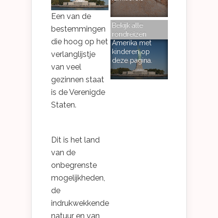
Een van de
Bekijk alle
bestemmingen
rondreizen
die hoog op het
Amerika met
kinderen op
verlanglijstje
deze pagina.
van veel
gezinnen staat
is de Verenigde
Staten.
Dit is het land
van de
onbegrenste
mogelijkheden,
de
indrukwekkende
natuur en van