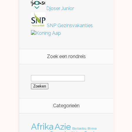
Djoser Junior
SNP Gezinsvakanties
Koning Aap
Zoek een rondreis
Zoeken
naar:
Categorieën
Afrika
Azie
Barbados
Birma