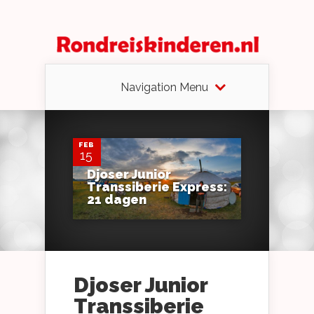
Navigation Menu
0
FEB
15
Djoser Junior
Transsiberie Express:
21 dagen
Djoser Junior
Transsiberie