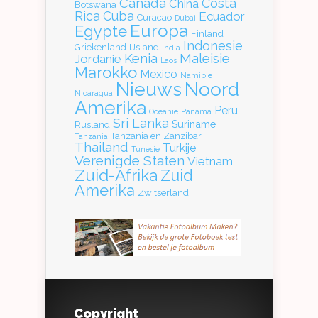
Canada
Costa
China
Botswana
Rica
Cuba
Ecuador
Curacao
Dubai
Europa
Egypte
Finland
Indonesie
Griekenland
IJsland
India
Kenia
Maleisie
Jordanie
Laos
Marokko
Mexico
Namibie
Nieuws
Noord
Nicaragua
Amerika
Peru
Oceanie
Panama
Sri Lanka
Suriname
Rusland
Tanzania en Zanzibar
Tanzania
Thailand
Turkije
Tunesie
Verenigde Staten
Vietnam
Zuid-Afrika
Zuid
Amerika
Zwitserland
Copyright