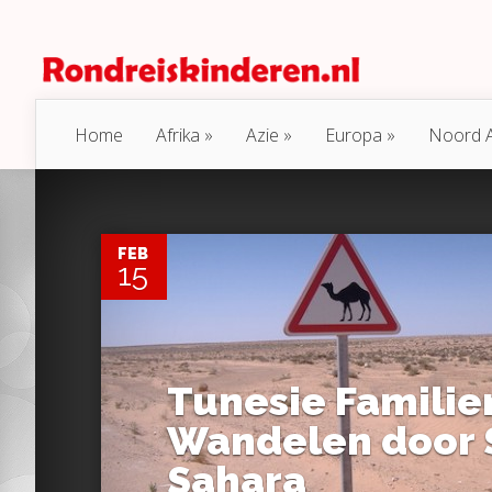
Home
Afrika
Azie
Europa
Noord 
0
FEB
15
Tunesie Familier
Wandelen door 
Sahara