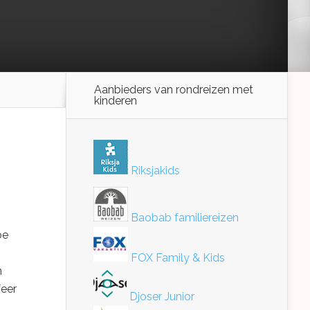
Aanbieders van rondreizen met
kinderen
Riksjakids
Baobab familiereizen
oe
FOX Family & Kids
n
feer
Djoser Junior