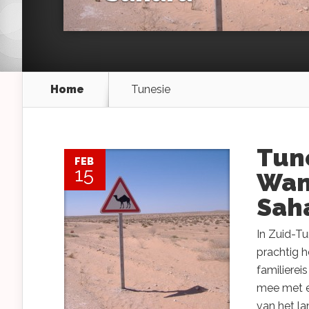
Home
Tunesie
Tune
FEB
15
Wan
Sah
In Zuid-Tu
prachtig h
familierei
mee met ee
van het lan