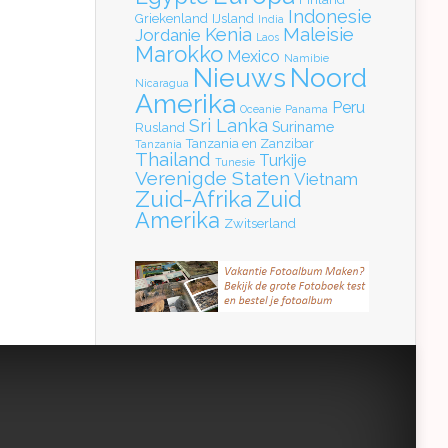
Indonesie
Griekenland
IJsland
India
Kenia
Maleisie
Jordanie
Laos
Marokko
Mexico
Namibie
Nieuws
Noord
Nicaragua
Amerika
Peru
Oceanie
Panama
Sri Lanka
Suriname
Rusland
Tanzania en Zanzibar
Tanzania
Thailand
Turkije
Tunesie
Verenigde Staten
Vietnam
Zuid-Afrika
Zuid
Amerika
Zwitserland