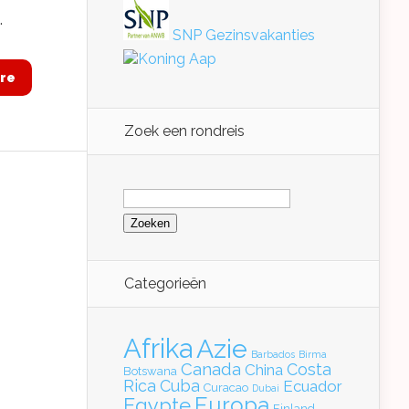
.
SNP Gezinsvakanties
Koning Aap
re
Zoek een rondreis
Zoeken
naar:
Categorieën
Afrika
Azie
Barbados
Birma
Canada
Costa
China
Botswana
Rica
Cuba
Ecuador
Curacao
Dubai
Europa
Egypte
Finland