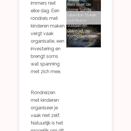
immers niet
Reis over de
kleine Sunda
elke dag. Een
eilanden. Bekijk
rondreis met
een heuse
kinderen maken
vulkaan en
ontmoet de
vergt vaak
Komodo varaan
organisatie, een
investering en
brengt soms
wat spanning
met zich mee.
Rondreizen
met kinderen
organiseer je
vaak niet zelf.
Natuurlijk is het
mogelijk om dit