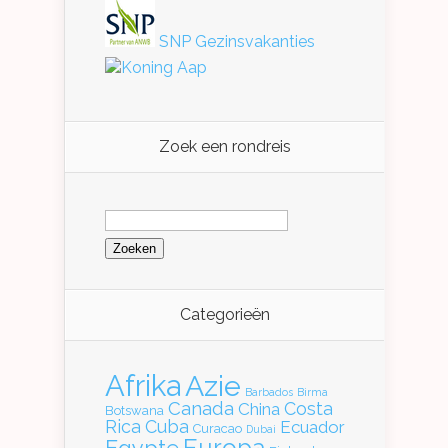
SNP Gezinsvakanties
Koning Aap
Zoek een rondreis
Zoeken
naar:
Categorieën
Afrika
Azie
Barbados
Birma
Canada
Costa
China
Botswana
Rica
Cuba
Ecuador
Curacao
Dubai
Europa
Egypte