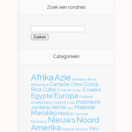
Zoek een rondreis
Zoeken
naar:
Categorieën
Afrika
Azie
Barbados
Birma
Canada
Costa
China
Botswana
Rica
Cuba
Ecuador
Curacao
Dubai
Europa
Egypte
Finland
Indonesie
Griekenland
IJsland
India
Kenia
Maleisie
Jordanie
Laos
Marokko
Mexico
Namibie
Nieuws
Noord
Nicaragua
Amerika
Peru
Oceanie
Panama