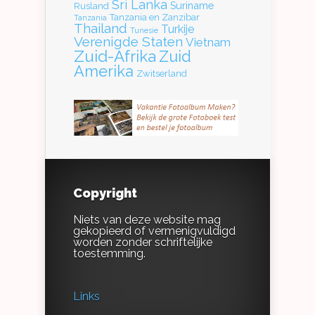
Sri Lanka
Suriname
Rusland
Tanzania en Zanzibar
Tanzania
Thailand
Turkije
Tunesie
Verenigde Staten
Vietnam
Zuid-Afrika
Zuid
Amerika
Zwitserland
Copyright
Niets van deze website mag
gekopieerd of vermenigvuldigd
worden zonder schriftelijke
toestemming.
Links