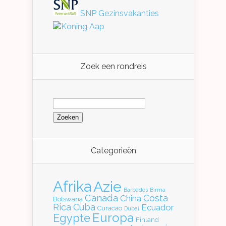
SNP Gezinsvakanties
Koning Aap
Zoek een rondreis
Zoeken
naar:
Categorieën
Afrika
Azie
Barbados
Birma
Canada
Costa
China
Botswana
Rica
Cuba
Ecuador
Curacao
Dubai
Europa
Egypte
Finland