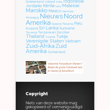
Indonesie
Griekenland
IJsland
India
Kenia
Maleisie
Jordanie
Laos
Marokko
Mexico
Namibie
Nieuws
Noord
Nicaragua
Amerika
Peru
Oceanie
Panama
Sri Lanka
Suriname
Rusland
Tanzania en Zanzibar
Tanzania
Thailand
Turkije
Tunesie
Verenigde Staten
Vietnam
Zuid-Afrika
Zuid
Amerika
Zwitserland
Copyright
Niets van deze website mag
gekopieerd of vermenigvuldigd