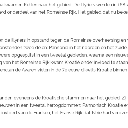
pa kwamen Kelten naar het gebied. De Illyriers werden in 168 
rd onderdeel van het Romeinse Rijk. Het gebied dat nu bek
n de Illyriers in opstand tegen de Romeinse overheersing en
 onstonden twee delen: Pannonia in het noorden en het zuideli
k were opgesplitst in een tweetal gebieden, waarna een nieuw
ng van het Romeinse Rijk kwam Kroatië onder invloed te staa
clan de Avaren vielen in de 7e eeuw dikwijls Kroatie binnen
landen eveneens de Kroatische stammen naar het gebied. Zij
 eeuwen in een tweetal hertogdommen: Pannonisch Kroatie e
nvloed van de Franken, het Franse Rijk dat Istrie had verove