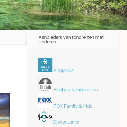
Aanbieders van rondreizen met
kinderen
Riksjakids
Baobab familiereizen
FOX Family & Kids
Djoser Junior