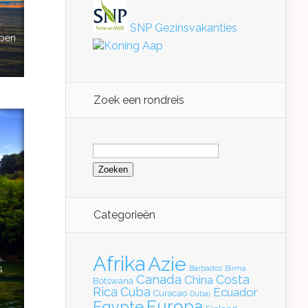
SNP Gezinsvakanties
ppen
Koning Aap
Zoek een rondreis
Zoeken
naar:
Categorieën
Afrika
Azie
s
Barbados
Birma
Canada
Costa
China
Botswana
Rica
Cuba
Ecuador
Curacao
Dubai
Europa
Egypte