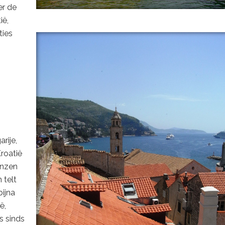
er de
ië,
ties
rije,
roatië
enzen
 telt
bijna
ë,
is sinds