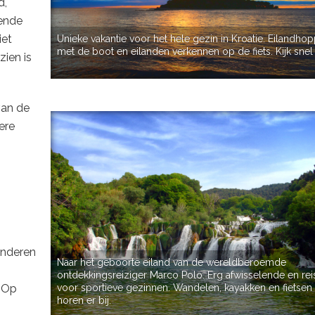
d,
kende
iet
Unieke vakantie voor het hele gezin in Kroatie. Eilandho
met de boot en eilanden verkennen op de fiets. Kijk snel
zien is
van de
ere
inderen
Naar het geboorte eiland van de wereldberoemde
ontdekkingsreiziger Marco Polo. Erg afwisselende en rei
. Op
voor sportieve gezinnen. Wandelen, kayakken en fietsen
horen er bij.