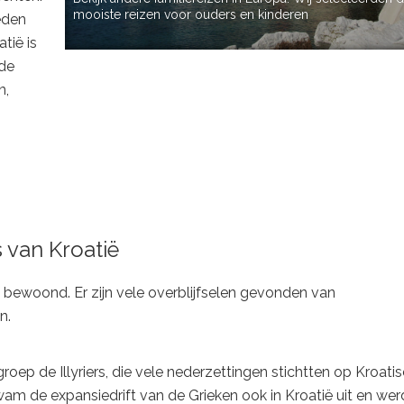
mooiste reizen voor ouders en kinderen
eden
tië is
nde
n,
 van Kroatië
en bewoond. Er zijn vele overblijfselen gevonden van
n.
oep de Illyriers, die vele nederzettingen stichtten op Kroati
am de expansiedrift van de Grieken ook in Kroatië uit en we