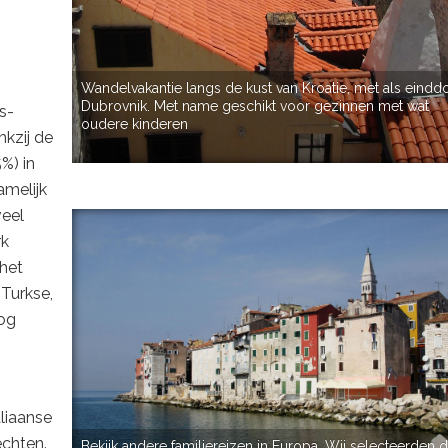
Wandelvakantie langs de kust van Kroatie, met als eindd
Dubrovnik. Met name geschikt voor gezinnen met wat
s-
oudere kinderen
nkzij de
%) in
amelijk
veel
rk
 het
 Turkse,
nog
liaanse
echten.
Bekijk andere familiereizen in Europa. Wij selecteerden 