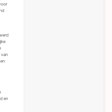
voor
end
 werd
jke
e
n van
 en
n
rd en