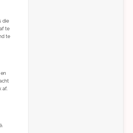
 die
af te
nd te
 en
acht
 af.
ë.