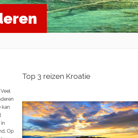
deren
Top 3 reizen Kroatie
 Veel
nderen
e kan
t
 in
end. Op