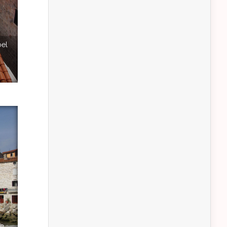
oel
de