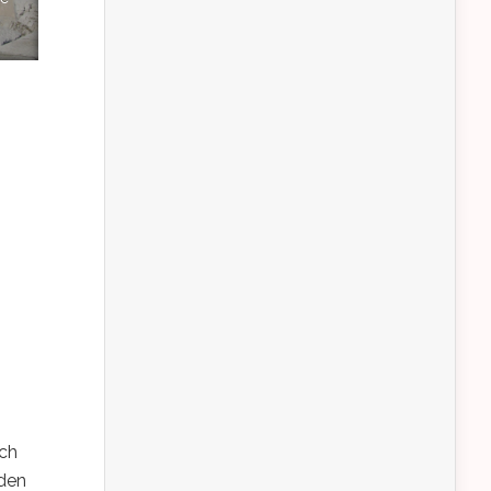
sch
rden