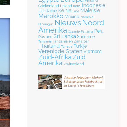
Finland
Indonesie
Griekenland
IJsland
India
Kenia
Maleisie
Jordanie
Laos
Marokko
Mexico
Namibie
Nieuws
Noord
Nicaragua
Amerika
Peru
Oceanie
Panama
Sri Lanka
Suriname
Rusland
Tanzania en Zanzibar
Tanzania
Thailand
Turkije
Tunesie
Verenigde Staten
Vietnam
Zuid-Afrika
Zuid
Amerika
Zwitserland