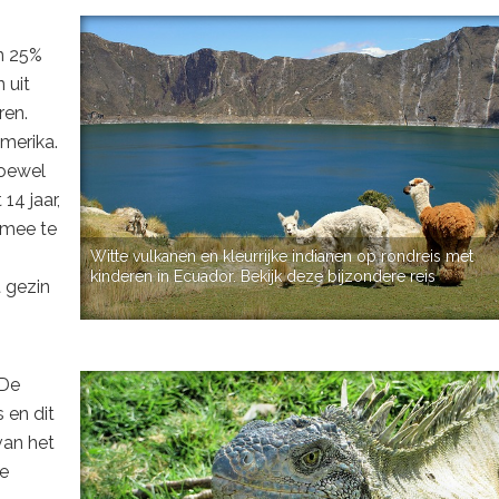
n 25%
 uit
ren.
merika.
Hoewel
14 jaar,
ermee te
Witte vulkanen en kleurrijke indianen op rondreis met
kinderen in Ecuador. Bekijk deze bijzondere reis
 gezin
 De
 en dit
van het
de