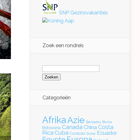
SNP Gezinsvakanties
Koning Aap
en
Zoek een rondreis
Zoeken
naar:
Categorieën
Afrika
Azie
Barbados
Birma
Canada
Costa
China
Botswana
Rica
Cuba
Ecuador
Curacao
Dubai
Europa
Egypte