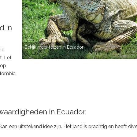
d in
Bekijk meer reizen in Ecuador
uid
t. Let
 op
lombia.
swaardigheden in Ecuador
 een uitstekend idee zijn. Het land is prachtig en heeft div