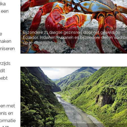
ika
 een
Bijzondere 21 daagse gezinsreis door het geweldige
e
Ecuador. Indianen, vulkanen en bijzondere dieren wacht
 maken
op je
aniseren
rzijds
dit
hebt
izen met
enis en
formatie