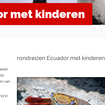
or met kinderen
rondreizen Ecuador met kinderen
deren
ite
en van
nd in