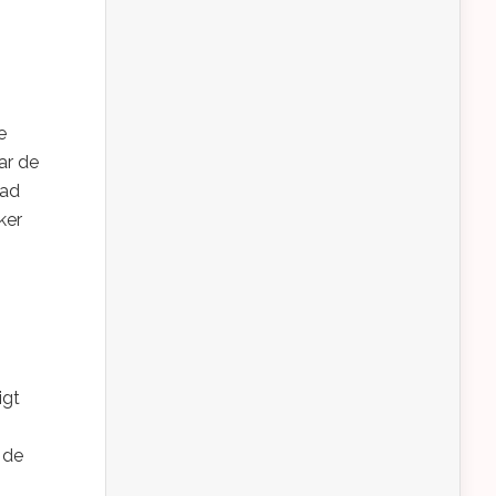
e
ar de
tad
ker
igt
 de