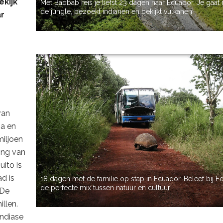
ekijk
Met Baobab reis je liefst 23 dagen naar Ecuador. Je gaat 
de jungle, bezoekt indianen en bekijkt vulkanen
ar
van
ia en
miljoen
ing van
uito is
d is
18 dagen met de familie op stap in Ecuador. Beleef bij F
de perfecte mix tussen natuur en cultuur
 De
llen.
ndiase