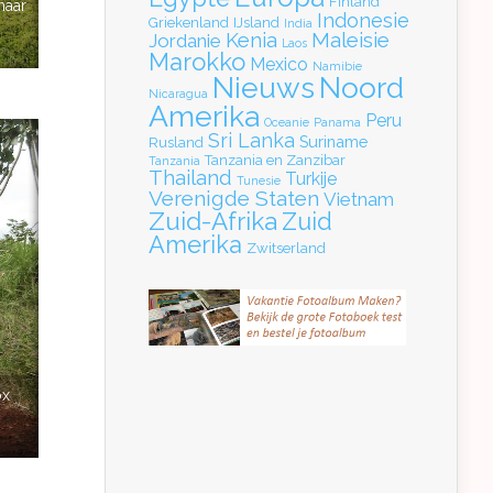
Finland
naar
Indonesie
Griekenland
IJsland
India
Kenia
Maleisie
Jordanie
Laos
Marokko
Mexico
Namibie
Nieuws
Noord
Nicaragua
Amerika
Peru
Oceanie
Panama
Sri Lanka
Suriname
Rusland
Tanzania en Zanzibar
Tanzania
Thailand
Turkije
Tunesie
Verenigde Staten
Vietnam
Zuid-Afrika
Zuid
Amerika
Zwitserland
ox