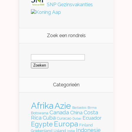
SNP Gezinsvakanties
Koning Aap
Zoek een rondreis
Zoeken
naar:
Categorieën
Afrika
Azie
Barbados
Birma
Canada
Costa
China
Botswana
Rica
Cuba
Ecuador
Curacao
Dubai
Europa
Egypte
Finland
Indonesie
Griekenland
IJsland
India