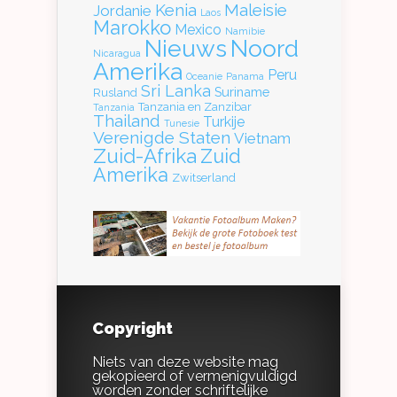
Kenia
Maleisie
Jordanie
Laos
Marokko
Mexico
Namibie
Nieuws
Noord
Nicaragua
Amerika
Peru
Oceanie
Panama
Sri Lanka
Suriname
Rusland
Tanzania en Zanzibar
Tanzania
Thailand
Turkije
Tunesie
Verenigde Staten
Vietnam
Zuid-Afrika
Zuid
Amerika
Zwitserland
Copyright
Niets van deze website mag
gekopieerd of vermenigvuldigd
worden zonder schriftelijke