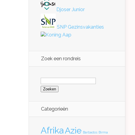
Djoser Junior
SNP Gezinsvakanties
Koning Aap
Zoek een rondreis
Zoeken
naar:
Categorieën
Afrika
Azie
Barbados
Birma