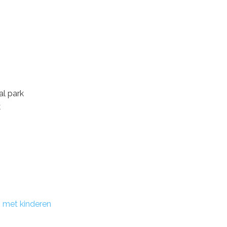
al park
k
s met kinderen