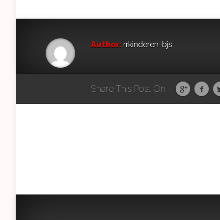
Author:
rrkinderen-bjs
Share This Post On