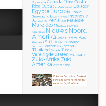
Canada
Costa
China
Botswana
Rica
Cuba
Ecuador
Curacao
Dubai
Europa
Egypte
Finland
Indonesie
Griekenland
IJsland
India
Kenia
Maleisie
Jordanie
Laos
Marokko
Mexico
Namibie
Nieuws
Noord
Nicaragua
Amerika
Peru
Oceanie
Panama
Sri Lanka
Suriname
Rusland
Tanzania en Zanzibar
Tanzania
Thailand
Turkije
Tunesie
Verenigde Staten
Vietnam
Zuid-Afrika
Zuid
Amerika
Zwitserland