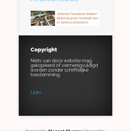
Copyright
Niets van deze website mag
gekopieerd of vermenigvuldigd
worden zonder schriftelijke
toestemming.
Links