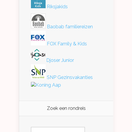
Riksjakids
Baobab familiereizen
FOX Family & Kids
Djoser Junior
SNP Gezinsvakanties
Koning Aap
Zoek een rondreis
Zoeken
naar: