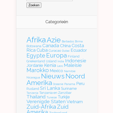
Categorieën
Afrika
Azie
Barbados
Birma
Canada
Costa
China
Botswana
Rica
Cuba
Ecuador
Curacao
Dubai
Europa
Egypte
Finland
Indonesie
Griekenland
IJsland
India
Kenia
Maleisie
Jordanie
Laos
Marokko
Mexico
Namibie
Nieuws
Noord
Nicaragua
Amerika
Peru
Oceanie
Panama
Sri Lanka
Suriname
Rusland
Tanzania en Zanzibar
Tanzania
Thailand
Turkije
Tunesie
Verenigde Staten
Vietnam
Zuid-Afrika
Zuid
Amerika
Zwitserland