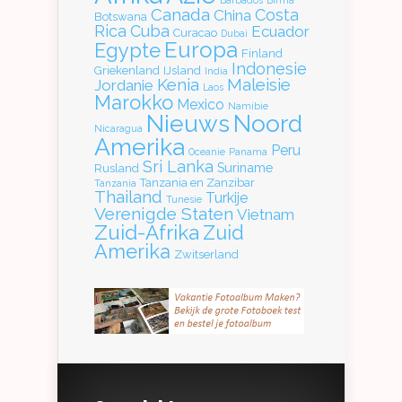
Canada
Costa
China
Botswana
Rica
Cuba
Ecuador
Curacao
Dubai
Europa
Egypte
Finland
Indonesie
Griekenland
IJsland
India
Kenia
Maleisie
Jordanie
Laos
Marokko
Mexico
Namibie
Nieuws
Noord
Nicaragua
Amerika
Peru
Oceanie
Panama
Sri Lanka
Suriname
Rusland
Tanzania en Zanzibar
Tanzania
Thailand
Turkije
Tunesie
Verenigde Staten
Vietnam
Zuid-Afrika
Zuid
Amerika
Zwitserland