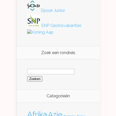
Djoser Junior
SNP Gezinsvakanties
Koning Aap
Zoek een rondreis
Zoeken
naar:
Categorieën
Afrika
Azie
Barbados
Birma