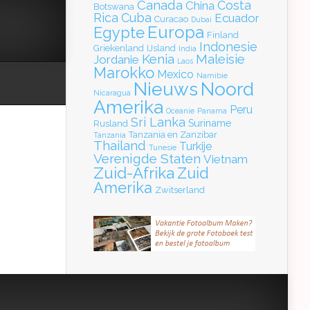
Canada
Costa
China
Botswana
Rica
Cuba
Ecuador
Curacao
Dubai
Europa
Egypte
Finland
Indonesie
Griekenland
IJsland
India
Kenia
Maleisie
Jordanie
Laos
Marokko
Mexico
Namibie
Nieuws
Noord
Nicaragua
Amerika
Peru
Oceanie
Panama
Sri Lanka
Suriname
Rusland
Tanzania en Zanzibar
Tanzania
Thailand
Turkije
Tunesie
Verenigde Staten
Vietnam
Zuid-Afrika
Zuid
Amerika
Zwitserland