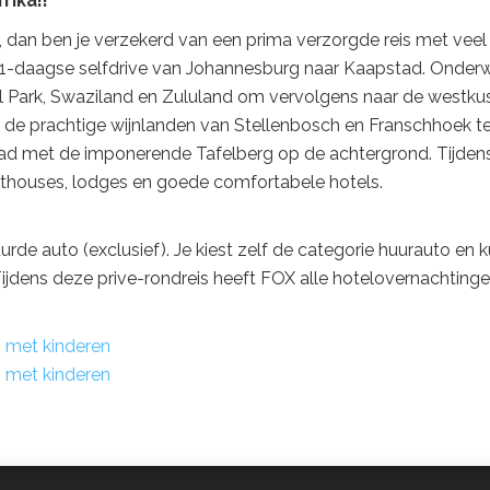
rika!!
, dan ben je verzekerd van een prima verzorgde reis met veel
he 21-daagse selfdrive van Johannesburg naar Kaapstad. Onde
aal Park, Swaziland en Zululand om vervolgens naar de westkus
 de prachtige wijnlanden van Stellenbosch en Franschhoek t
tad met de imponerende Tafelberg op de achtergrond. Tijden
sthouses, lodges en goede comfortabele hotels.
urde auto (exclusief). Je kiest zelf de categorie huurauto en 
Tijdens deze prive-rondreis heeft FOX alle hotelovernachting
s met kinderen
s met kinderen