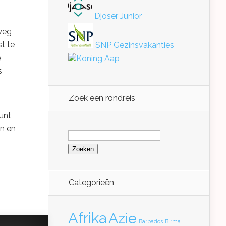
Djoser Junior
rweg
t te
SNP Gezinsvakanties
e
Koning Aap
s
Zoek een rondreis
kunt
en en
Zoeken
naar:
Categorieën
Afrika
Azie
Barbados
Birma