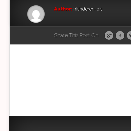
Author:
rrkinderen-bjs
Share This Post On